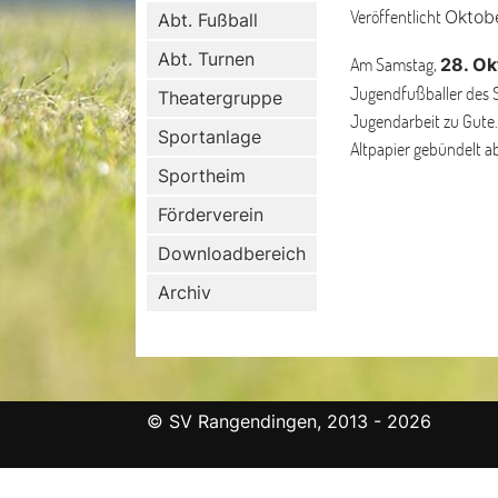
Veröffentlicht
Oktob
Abt. Fußball
Abt. Turnen
Am Samstag,
28. Ok
Jugendfußballer des 
Theatergruppe
Jugendarbeit zu Gute.
Sportanlage
Altpapier gebündelt ab
Sportheim
Förderverein
Downloadbereich
Archiv
© SV Rangendingen, 2013 - 2026