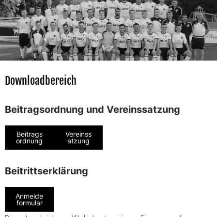
Downloadbereich
Beitragsordnung und Vereinssatzung
Beitrags
Vereinss
ordnung
atzung
Beitrittserklärung
Anmelde
formular