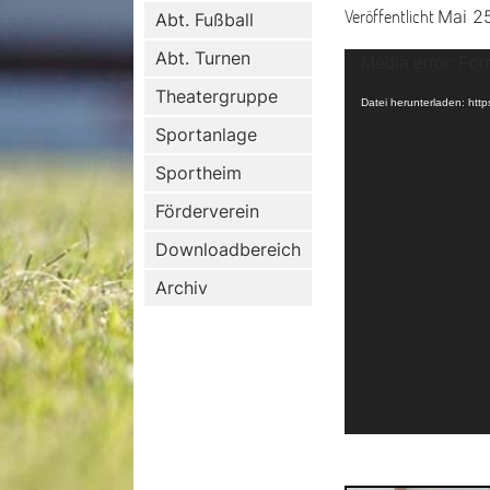
Veröffentlicht
Mai 2
Abt. Fußball
Video-
Abt. Turnen
Media error: For
Player
Theatergruppe
Datei herunterladen: h
Sportanlage
Sportheim
Förderverein
Downloadbereich
Archiv