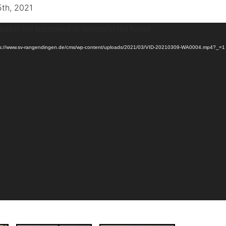
5th, 2021
mat(s) not supported or source(s) not found
ttps://www.sv-rangendingen.de/cms/wp-content/uploads/2021/03/VID-20210309-WA0004.mp4?_=1