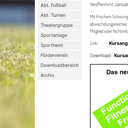
Veröffentlicht
Januar
Abt. Fußball
Abt. Turnen
Mit frischem Schwung
abwechslungsreiches 
Theatergruppe
Mitglied oder Nichtmi
Sportanlage
Link:
Kursang
Sportheim
Förderverein
D
ownload:
Kursa
Downloadbereich
Archiv