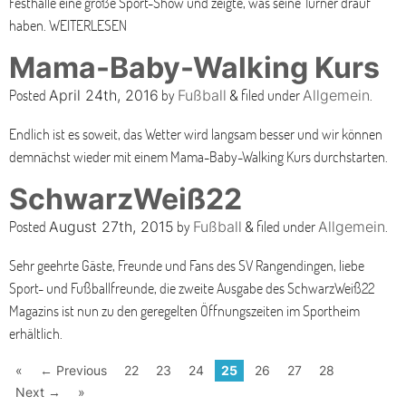
Festhalle eine große Sport-Show und zeigte, was seine Turner drauf
haben. WEITERLESEN
Mama-Baby-Walking Kurs
Posted
by
filed under
.
April 24th, 2016
Fußball
&
Allgemein
Endlich ist es soweit, das Wetter wird langsam besser und wir können
demnächst wieder mit einem Mama-Baby-Walking Kurs durchstarten.
SchwarzWeiß22
Posted
by
filed under
.
August 27th, 2015
Fußball
&
Allgemein
Sehr geehrte Gäste, Freunde und Fans des SV Rangendingen, liebe
Sport- und Fußballfreunde, die zweite Ausgabe des SchwarzWeiß22
Magazins ist nun zu den geregelten Öffnungszeiten im Sportheim
erhältlich.
«
← Previous
22
23
24
25
26
27
28
Next →
»